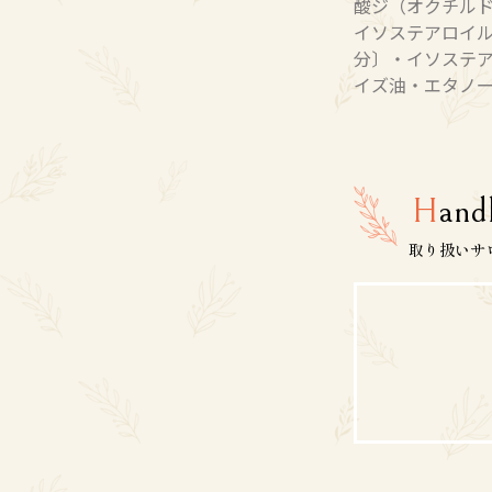
酸ジ（オクチル
イソステアロイ
分〕・イソステ
イズ油・エタノ
H
and
取り扱いサ