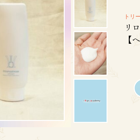
トリ
リロ
【