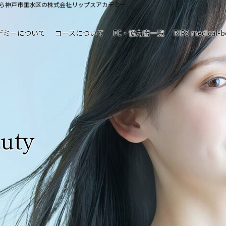
なら神戸市垂水区の株式会社リップスアカデミー
デミーについて
コースについて
FC・協力店一覧
RIPS medical-b
uty