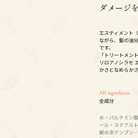
ダメージ
エスティメント（e
ながら、髪の油
です。
「トリートメン
リロアノシラセ 
かさとなめらか
All ingredients
全成分
水・パルチミン
ール・ステアル
解水添デンプン