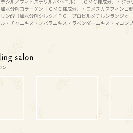
ドデシル／フィトステリル/ベヘニル）〔ＣＭＣ様成分〕・ジラ
ル加水分解コラーゲン〔ＣＭＣ様成分〕・コメヌカスフィンゴ
アリン酸（加水分解シルク／ＰＧ－プロピルメチルシランジオ
ール・チャエキス・ノバラエキス・ラベンダーエキス・マコン
ling salon
ロン