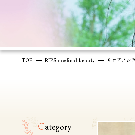
TOP
RIPS medical-beauty
リロアノシラ
C
ategory