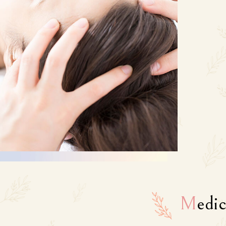
M
edic