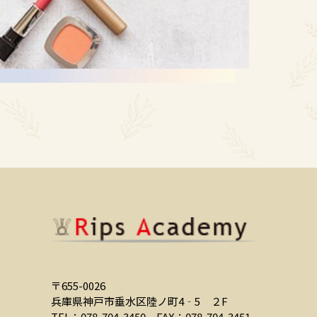
〒655-0026
兵庫県神戸市垂水区陸ノ町4‐5 ２F
TEL：078-704-3450
FAX：078-704-3451