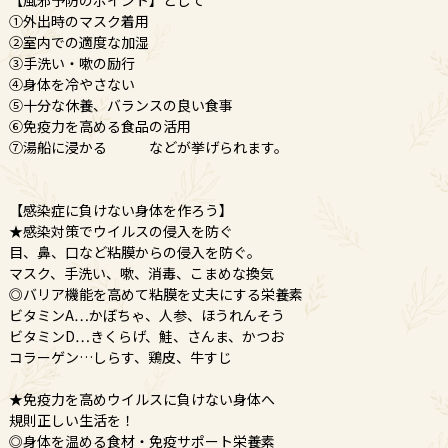
【風邪予防のポイント】として
①外出時のマスク着用
②室内での適度な加湿
③手洗い・嗽の励行
④身体を冷やさない
⑤十分な休養、バランスの良い食事
⑥免疫力を高める食品の活用
⑦湯船に浸かる などが挙げられます。
【感染症に負けない身体を作ろう】
★感染対策でウイルスの侵入を防ぐ
目、鼻、口など粘膜からの侵入を防ぐ。
マスク、手洗い、嗽、消毒、こまめな換気
◎バリア機能を高めて粘膜を丈夫にする栄養素
ビタミンA…かぼちゃ、人参、ほうれんそう
ビタミンD…きくらげ、鮭、さんま、かつお
コラーゲン…しらす、鶏皮、牛すじ
★免疫力を高めウイルスに負けない身体へ
規則正しい生活を！
◎身体を温める食材・免疫サポート栄養素